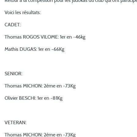
Retour à la compétition pour les judokas du club qui ont particip
Voici les résultats:
CADET:
Thomas ROGOS VILOME: 1er en -46kg
Mathis DUGAS: 1er en -66Kg
SENIOR:
Thomas MICHON: 2éme en -73Kg
Olivier BESCHI: 1er en -81Kg
VETERAN:
Thomas MICHON: 2éme en -73Kg