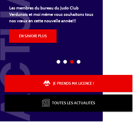
club qui ont participé le 08 janvier au tournoi
JUDO
MINEURS
Les membres du bureau du Judo Club
de Lavelanet.Voici les...
Verdunois et moi même vous souhaitons tous
Ca y est, on peut enfin reprendre!!!!!On se
https://www.ffjudo.com/actualite/echeancier-
nos vœux en cette nouvelle année!!!
EN SAVOIR PLUS
donne rendez-vous dés aujourd'hui au dojo de
de-reprise-des-activites-judo-et-da
Saint-Sardos et dés demain au...
EN SAVOIR PLUS
EN SAVOIR PLUS
EN SAVOIR PLUS
JE PRENDS MA LICENCE !
TOUTES LES ACTUALITÉS