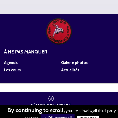
À NE PAS MANQUER
Agenda
Galerie photos
Les cours
Actualités
RÉALISATION
KOREDGE
By continuing to scroll,
you are allowing all third-party
PROTECTION DES DONNÉES
•
GESTION DES COOKIES
•
MENTIONS LÉGALES