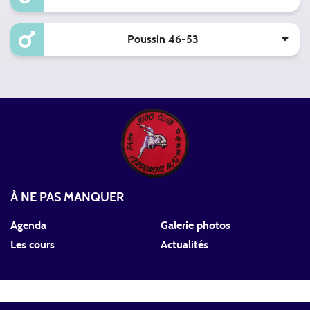
Poussin 46-53
À NE PAS MANQUER
Agenda
Galerie photos
Les cours
Actualités