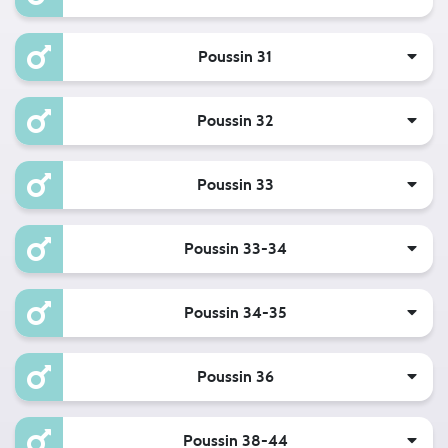
Poussin 31
Poussin 32
Poussin 33
Poussin 33-34
Poussin 34-35
Poussin 36
Poussin 38-44